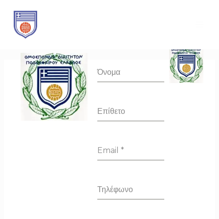
Μετάβαση
MAI
στο
ME
περιεχόμενο
Όνομα
Επίθετο
Email
*
Τηλέφωνο