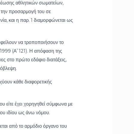
χρέωσης αθλητικών σωματείων,
 την προσαρμογή του σε
νία, και η παρ. 1 διαμορφώνεται ως
 οφείλουν να τροποποιήσουν το
/1999 (Α’ 121). Η απόφαση της
ες στο πρώτο εδάφιο διατάξεις,
ρόβλεψη.
σχύουν κάθε διαφορετικής
υ είτε έχει χορηγηθεί σύμφωνα με
του ιδίου ως άνω νόμου.
δεται από το αρμόδιο όργανο του