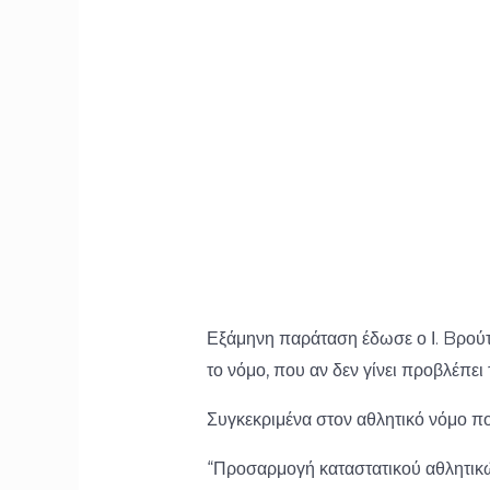
Εξάμηνη παράταση έδωσε ο Ι. Bρούτ
το νόμο, που αν δεν γίνει προβλέπε
Συγκεκριμένα στον αθλητικό νόμο π
“Προσαρμογή καταστατικού αθλητικ