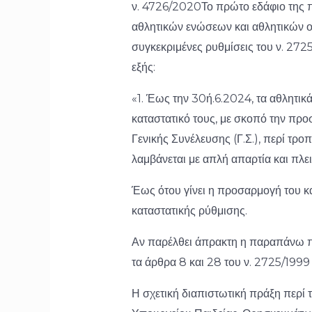
ν. 4726/2020Το πρώτο εδάφιο της π
αθλητικών ενώσεων και αθλητικών ο
συγκεκριμένες ρυθμίσεις του ν. 2725
εξής:
«1. Έως την 30ή.6.2024, τα αθλητικ
καταστατικό τους, με σκοπό την προσ
Γενικής Συνέλευσης (Γ.Σ.), περί τρ
λαμβάνεται με απλή απαρτία και πλε
Έως ότου γίνει η προσαρμογή του κα
καταστατικής ρύθμισης.
Αν παρέλθει άπρακτη η παραπάνω προ
τα άρθρα 8 και 28 του ν. 2725/1999 
Η σχετική διαπιστωτική πράξη περί 