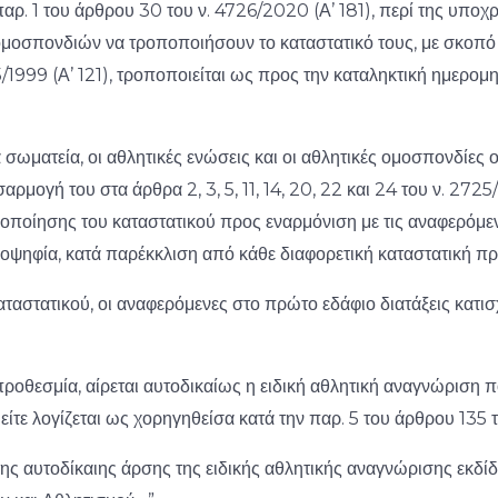
αρ. 1 του άρθρου 30 του ν. 4726/2020 (Α’ 181), περί της υπο
μοσπονδιών να τροποποιήσουν το καταστατικό τους, με σκοπό
/1999 (Α’ 121), τροποποιείται ως προς την καταληκτική ημερομη
ά σωματεία, οι αθλητικές ενώσεις και οι αθλητικές ομοσπονδίες
αρμογή του στα άρθρα 2, 3, 5, 11, 14, 20, 22 και 24 του ν. 2725
οποποίησης του καταστατικού προς εναρμόνιση με τις αναφερόμεν
ιοψηφία, κατά παρέκκλιση από κάθε διαφορετική καταστατική π
ταστατικού, οι αναφερόμενες στο πρώτο εδάφιο διατάξεις κατι
θεσμία, αίρεται αυτοδικαίως η ειδική αθλητική αναγνώριση πο
είτε λογίζεται ως χορηγηθείσα κατά την παρ. 5 του άρθρου 135 
της αυτοδίκαιης άρσης της ειδικής αθλητικής αναγνώρισης εκδί