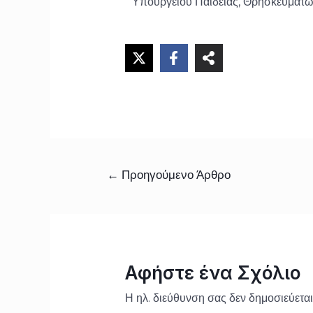
Υπουργείου Παιδείας, Θρησκευμάτω
←
Προηγούμενο Άρθρο
Αφήστε ένα Σχόλιο
Η ηλ. διεύθυνση σας δεν δημοσιεύεται