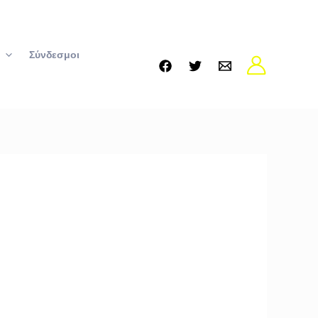
Σύνδεσμοι