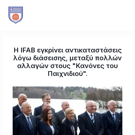
Μετάβαση
Πλοήγηση
MAI
στο
άρθρων
ME
περιεχόμενο
Η IFAB εγκρίνει αντικαταστάσεις
λόγω διάσεισης, μεταξύ πολλών
αλλαγών στους "Κανόνες του
Παιχνιδιού".