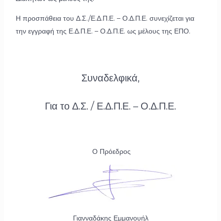
Η προσπάθεια του Δ.Σ./Ε.Δ.Π.Ε. – Ο.Δ.Π.Ε. συνεχίζεται για
την εγγραφή της Ε.Δ.Π.Ε. – Ο.Δ.Π.Ε. ως μέλους της ΕΠΟ.
Συναδελφικά,
Για το Δ.Σ. / Ε.Δ.Π.Ε. – Ο.Δ.Π.Ε.
Ο Πρόεδρος
Γιανναδάκης Εμμανουήλ