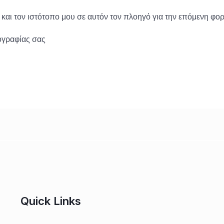
 και τον ιστότοπο μου σε αυτόν τον πλοηγό για την επόμενη φο
ογραφίας σας
Quick Links