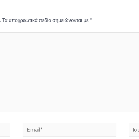
.
Τα υποχρεωτικά πεδία σημειώνονται με
*
Email*
Ιστό