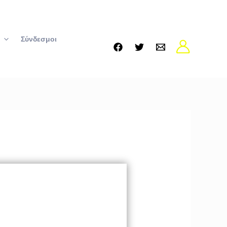
Σύνδεσμοι