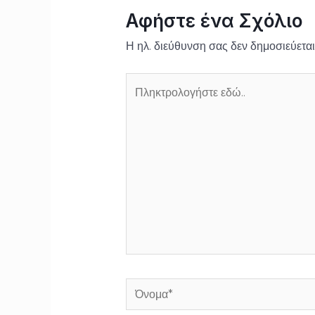
Αφήστε ένα Σχόλιο
Η ηλ. διεύθυνση σας δεν δημοσιεύεται
Πληκτρολογήστε
εδώ..
Όνομα*