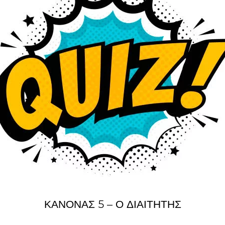
ΚΑΝΌΝΑΣ 5 – Ο ΔΙΑΙΤΗΤΉΣ