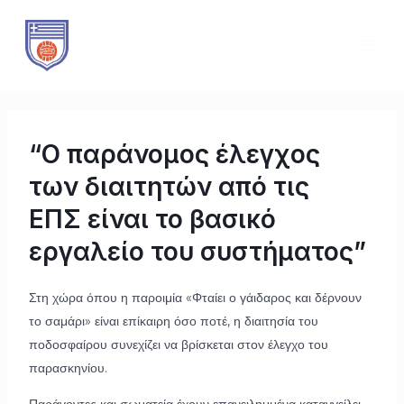
Μετάβαση
Πλοήγηση
MAI
στο
άρθρων
ME
περιεχόμενο
“Ο παράνομος έλεγχος
των διαιτητών από τις
ΕΠΣ είναι το βασικό
εργαλείο του συστήματος”
Στη χώρα όπου η παροιμία «Φταίει ο γάιδαρος και δέρνουν
το σαμάρι» είναι επίκαιρη όσο ποτέ, η διαιτησία του
ποδοσφαίρου συνεχίζει να βρίσκεται στον έλεγχο του
παρασκηνίου.
Παράγοντες και σωματεία έχουν επανειλημμένα καταγγείλει