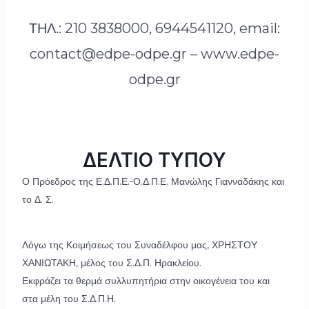
ΤΗΛ.: 210 3838000, 6944541120, email:
contact@edpe-odpe.gr – www.edpe-
odpe.gr
ΔΕΛΤΙΟ ΤΥΠΟΥ
Ο Πρόεδρος της Ε.Δ.Π.Ε.-Ο.Δ.Π.Ε. Μανώλης Γιανναδάκης και
το Δ. Σ.
Λόγω της Κοιμήσεως του Συναδέλφου μας, ΧΡΗΣΤΟΥ
ΧΑΝΙΩΤΑΚΗ, μέλος του Σ.Δ.Π. Ηρακλείου.
Εκφράζει τα θερμά συλλυπητήρια στην οικογένεια του και
στα μέλη του Σ.Δ.Π.Η.