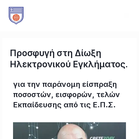
Μετάβαση
Πλοήγηση
MAI
στο
άρθρων
ME
περιεχόμενο
Προσφυγή στη Δίωξη
Ηλεκτρονικού Εγκλήματος.
για την παράνομη είσπραξη
ποσοστών, εισφορών, τελών
Εκπαίδευσης από τις Ε.Π.Σ.