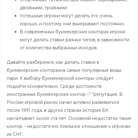
двойными, тройными.
Успешные игроки могут делать это очень
хорошо, и поэтому они выигрывают постоянно.
В современных букмекерских конторах игроки
могут делать ставки разных типов, в зависимости
от количества выбранных исходов.
Давайте разберемся, как делать ставки в
букмекерских конторахна самые популярные виды
пари. К выбору букмекерской конторы следует
подойти основательно. Среди достоинств
иностранных букмекерских контор –” “репутация. В
России игровой рынок начал активно развиваться
после 1991 года, в других странах история БК
насчитывает около ста лет. Основной недостаток таких
контор – недостаточно лояльное отношение к игрокам
из СНГ.