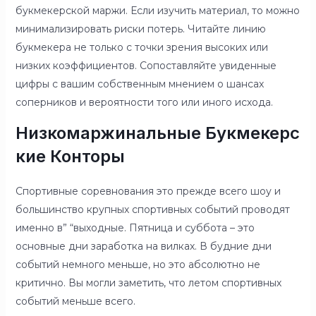
букмекерской маржи. Если изучить материал, то можно
минимализировать риски потерь. Читайте линию
букмекера не только с точки зрения высоких или
низких коэффициентов. Сопоставляйте увиденные
цифры с вашим собственным мнением о шансах
соперников и вероятности того или иного исхода.
Низкомаржинальные Букмекерс
кие Конторы
Спортивные соревнования это прежде всего шоу и
большинство крупных спортивных событий проводят
именно в” “выходные. Пятница и суббота – это
основные дни заработка на вилках. В будние дни
событий немного меньше, но это абсолютно не
критично. Вы могли заметить, что летом спортивных
событий меньше всего.