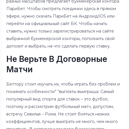
разных масштабов предлагает букмекерская контора
ПариБет. Чтобы смотреть поединки здесь в прямом
эфире, нужно скачать ПариБет на Андроид/iOS или
перейти на официальный сайт БК. Чтобы начать
ставить, нужно только зарегистрироваться на сайте
выбранной букмекерской конторы, пополнить свой
депозит и выбрать, на что сделать первую ставку.
Не Верьте В Договорные
Матчи
Беттору стоит изучать их, чтобы играть без проблем и
понимать особенности” “выплаты выигрыша. Самый
популярный вид спорта для ставок – это футбол,
поэтому и рассмотрим футбольный матч, допустим,
встречу Севилья – Рома. Не стоит бояться низких
коэффициентов, лучше выиграть не много, чем много
проиграть. В современном виде букмекерство