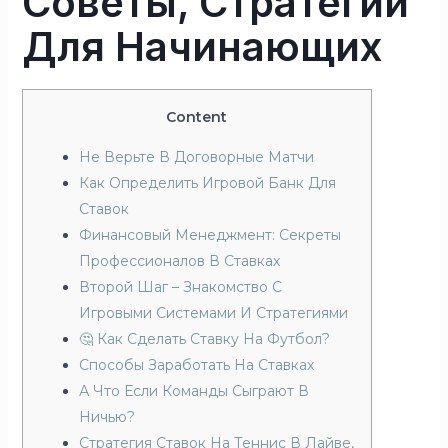
Советы, Стратегии
Для Начинающих
Content
Не Верьте В Договорные Матчи
Как Определить Игровой Банк Для
Ставок
Финансовый Менеджмент: Секреты
Профессионалов В Ставках
Второй Шаг – Знакомство С
Игровыми Системами И Стратегиями
🤔 Как Сделать Ставку На Футбол?
Способы Заработать На Ставках
А Что Если Команды Сыграют В
Ничью?
Стратегия Ставок На Теннис В Лайве,