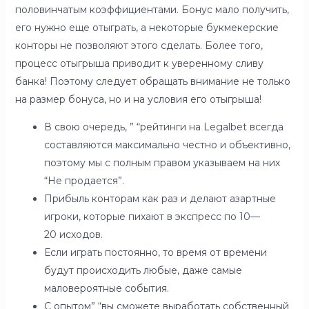
половинчатым коэффициентами. Бонус мало получить,
его нужно еще отыграть, а некоторые букмекерские
конторы не позволяют этого сделать. Более того,
процесс отыгрыша приводит к уверенному сливу
банка! Поэтому следует обращать внимание не только
на размер бонуса, но и на условия его отыгрыша!
В свою очередь, ” “рейтинги на Legalbet всегда
составляются максимально честно и объективно,
поэтому мы с полным правом указываем на них
“Не продается”.
Прибыль конторам как раз и делают азартные
игроки, которые пихают в экспресс по 10—
20 исходов.
Если играть постоянно, то время от времени
будут происходить любые, даже самые
маловероятные события.
С опытом” “вы сможете выработать собственный