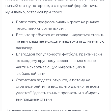
ничьей ставку потеряем, а с «нулевой форой» ничья —
ну и ладно, остаемся при своих.
Более того, профессионалы играют на рынках
нескольких спортивных лиг.
Все, что требуется от игрока – научиться ставить
на выигрышные исходы и выдержать длительную
раскачку.
Благодаря популярности футбола, практически
по каждому крупному соревнованию можно
найти исчерпывающую информацию в
глобальной сети.
Статистика ведется открыто, и потому на
странице рейтинга видно, что далеко не всем
удается” “давать точные прогнозы и выбирать
выигрышные ставки.
Но даже летом мы можем смело вилковать на