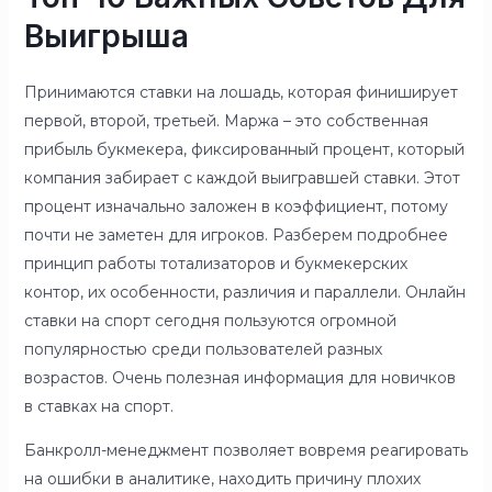
Выигрыша
Принимаются ставки на лошадь, которая финиширует
первой, второй, третьей. Маржа – это собственная
прибыль букмекера, фиксированный процент, который
компания забирает с каждой выигравшей ставки. Этот
процент изначально заложен в коэффициент, потому
почти не заметен для игроков. Разберем подробнее
принцип работы тотализаторов и букмекерских
контор, их особенности, различия и параллели. Онлайн
ставки на спорт сегодня пользуются огромной
популярностью среди пользователей разных
возрастов. Очень полезная информация для новичков
в ставках на спорт.
Банкролл-менеджмент позволяет вовремя реагировать
на ошибки в аналитике, находить причину плохих