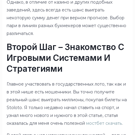
Однако, в отличие от казино и других подобных
заведений, здесь всегда есть шанс выиграть
некоторую сумму денег при верном прогнозе. Выбор
пари в линиях разных букмекеров может существенно
различаться.
Второй Шаг – Знакомство С
Игровыми Системами И
Стратегиями
Главное участвовать в государственных лото, так как и
в этой нише есть мошенники. Вы точно получите
реальный шанс выиграть миллионы, покупая билеты на
Stoloto. Я только недавно начал ставить на спорт, и
узнал много нового и нужного в этой статье, статья
оказалась для меня очень полезной
мостбет скачать
.