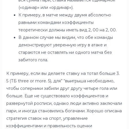
(«одинар» или «ординар»).
К примеру, в матче между двумя абсолютно
равными командами коэффициенты
теоретически должны иметь вид 2, 00 на 2, 00.
В данном случае мы видим, что обе команды
демонстрируют уверенную игру в атаке и
стараются не оставлять ни одного матча без
забитого гола.
К примеру, если вы делаете ставку на тотал больше 3.
5 (ТБ three or more. 5), для” “выигрыша необходимо,
чтобы соперники забили друг другу четыре гола или
больше. Еще не существовало коэффициентов и
развернутой росписи, однако люди активно заключали
пари, и иногда становились богачами. Хорошо описана
стратегия ставок на спорт, управление
коэффициентами и правильность оценки