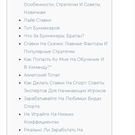
Особенности, Стратегии И Советы
Новичкам
Лайв Ставки
Топ Букмекеров
Что За Букмекеры, Братан?
Ставки На Скачки: Главные Факторы И
Популярные Стратегии
Как Попасть Ко Мне На Обучение И
В Команду?”
Азиатский Тотал
Как Делать Ставки На Спорт: Советы
Экспертов Для Начинающих Игроков
Зарабатывайте На Любимых Видах
Спорта
Не Играйте На Низких
Коэффициентах
Реально Ли Заработать На