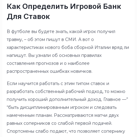
Как Определить Игровой Банк
Для Ставок
В футболе вы будете знать, какой игрок получил
травму, – об этом пишут в СМИ. А вот о
характеристиках нового боба сборной Италии вряд ли
напишут. Вы узнали об основных правилах
составления прогнозов и о наиболее
распространенных ошибках новичков.
Если научится работать с этим типом ставок и
разработать собственный рабочий подход, то можно
получить хороший дополнительный доход. Главное —”
“быть дисциплинированным игроком и следовать
намеченным планам. Рассматриваются матчи двух
равных соперников со слабой первой подачей.
Спортсмены слабо подают, что позволяет сопернику